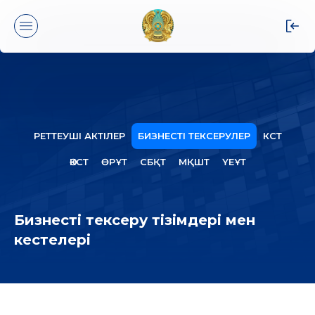
РЕТТЕУШІ АКТІЛЕР
БИЗНЕСТІ ТЕКСЕРУЛЕР
КСТ
ӘКСТ
ӨРҰТ
СБҚТ
МҚШТ
ҮЕҰТ
Бизнесті тексеру тізімдері мен
кестелері