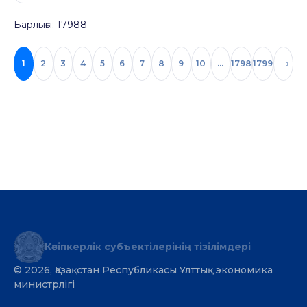
Барлығы: 17988
1
2
3
4
5
6
7
8
9
10
...
1798
1799
Кәсіпкерлік субъектілерінің тізілімдері
© 2026, Қазақстан Республикасы Ұлттық экономика
министрлігі