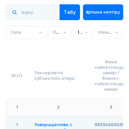
Табу
Қалпына келтіру
Сала
Облыс
1 полугодие 2025 года
Мемлекеттік бақылау түрі
Жеке
сәйкестендiру
Тексерілетін
нөмiрі /
№т/т
субъектінің атауы
бизнес-
сәйкестендiру
нөмiрi
1
2
3
1
Товарищество с
930340000390