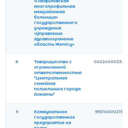
«Панфиловская
многопрофильная
межрайонная
больница»
государственного
учреждения
«Управление
здравоохранение
области Жетісу»
8
Товарищество с
040240003345
ограниченной
ответственностью
"Центральная
семейная
поликлиника города
Алматы"
9
Коммунальное
990140002192
государственное
предприятие на