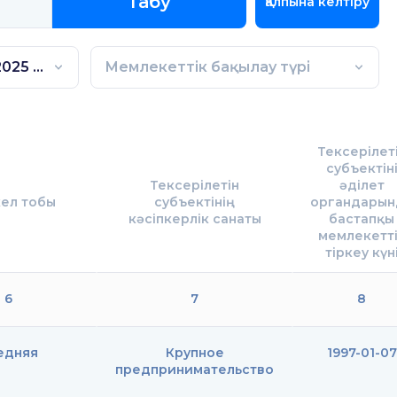
Табу
Қалпына келтіру
1 полугодие 2025 года
Мемлекеттік бақылау түрі
Тексерілет
субъектін
Тексерілетін
әділет
ел тобы
субъектінің
органдарын
кәсіпкерлік санаты
бастапқы
мемлекетт
тіркеу күн
6
7
8
едняя
Крупное
1997-01-07
предпринимательство