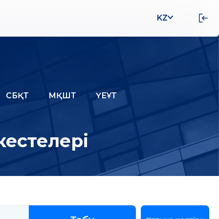
KZ
СБҚТ
МҚШТ
ҮЕҰТ
кестелері