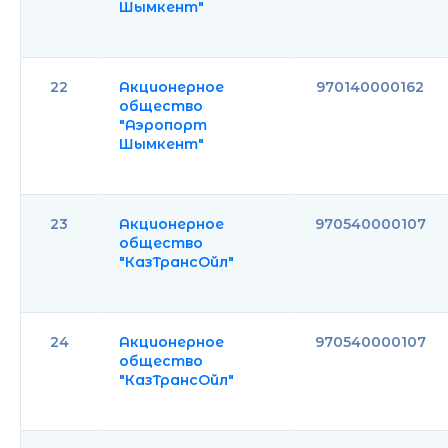
Шымкент"
22
Акционерное
970140000162
общество
"Аэропорт
Шымкент"
23
Акционерное
970540000107
общество
"КазТрансОйл"
24
Акционерное
970540000107
общество
"КазТрансОйл"