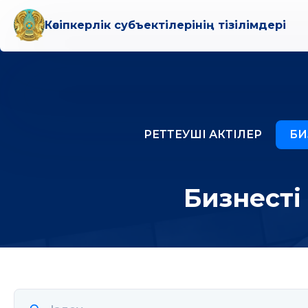
Кәсіпкерлік субъектілерінің тізілімдері
РЕТТЕУШІ АКТІЛЕР
БИ
Бизнесті