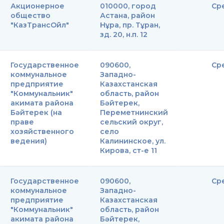
Акционерное
010000, город
Ср
общество
Астана, район
"КазТрансОйл"
Нұра, пр. Тұран,
зд. 20, н.п. 12
Государственное
090600,
Ср
коммунальное
Западно-
предприятие
Казахстанская
"Коммунальник"
область, район
акимата района
Бәйтерек,
Бәйтерек (на
Переметнинский
праве
сельский округ,
хозяйственного
село
ведения)
Калининское, ул.
Кирова, ст-е 11
Государственное
090600,
Ср
коммунальное
Западно-
предприятие
Казахстанская
"Коммунальник"
область, район
акимата района
Бәйтерек,