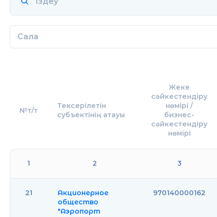
Сала
Жеке
сәйкестендiру
Тексерілетін
нөмiрі /
№т/т
субъектінің атауы
бизнес-
сәйкестендiру
нөмiрi
1
2
3
21
Акционерное
970140000162
общество
"Аэропорт