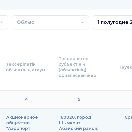
Облыс
Тексерілетін
Тексерілетін
субъектінің
Тәуек
объектінің атауы
(объектінің)
орналасқан жері
4
5
Акционерное
160020, город
Ср
общество
Шымкент,
"Аэропорт
Абайский район,