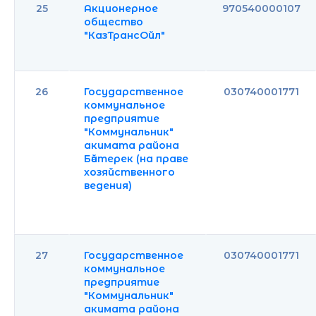
25
Акционерное
970540000107
общество
"КазТрансОйл"
26
Государственное
030740001771
коммунальное
предприятие
"Коммунальник"
акимата района
Бәйтерек (на праве
хозяйственного
ведения)
27
Государственное
030740001771
коммунальное
предприятие
"Коммунальник"
акимата района