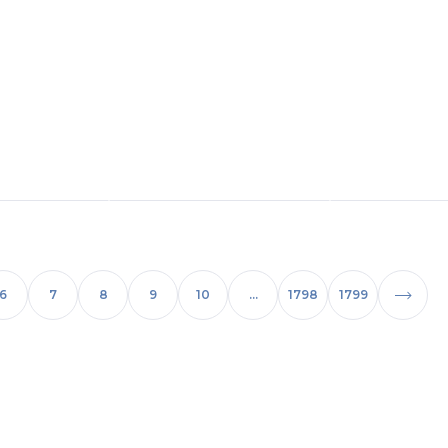
6
7
8
9
10
...
1798
1799