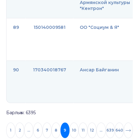
Армянской культуры
"Кентрон"
89
150140009581
ОО "Социум & Я"
90
170340018767
Ансар Байганин
Барлығы: 6395
1
2
...
6
7
8
9
10
11
12
...
639
640