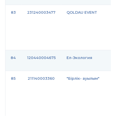
83
231240003477
QOLDAU EVENT
84
120440004675
Ел-Экология
85
211140003360
"Бірлік- ауылым"