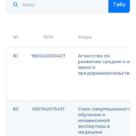
Табу
№
БСН
Атауы
81
960240001407
Агентство по
развитию среднего и
малого
предпринимательства
82
050740013431
Союз симуляционного
обучения и
независимой
экспертизы в
медицине