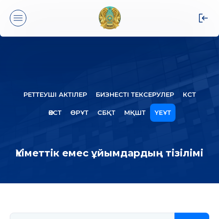
РЕТТЕУШІ АКТІЛЕР
БИЗНЕСТІ ТЕКСЕРУЛЕР
КСТ
ӘКСТ
ӨРҰТ
СБҚТ
МҚШТ
ҮЕҰТ
Үкіметтік емес ұйымдардың тізілімі